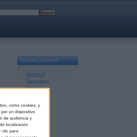
Ciudades populares
Madrid
Barcelona
Valencia
Sevilla
Málaga
ivo, como cookies, y
Alicante
por un dispositivo
Zaragoza
ón de audiencia y
Granada
de localización
A Coruña
 clic para
Murcia
Bilbao