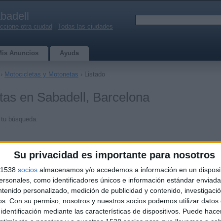
badell
ccione otra ciudad
|
Todas las ciudades
Mis Anuncios
Ayuda
›
Motocicletas y Motonetas
› Listado
tas en Sabadell, Barcelona
 tu búsqueda.
Su privacidad es importante para nosotros
s 1538
socios
almacenamos y/o accedemos a información en un disposit
sonales, como identificadores únicos e información estándar enviada 
ntenido personalizado, medición de publicidad y contenido, investigaci
os.
Con su permiso, nosotros y nuestros socios podemos utilizar datos 
identificación mediante las características de dispositivos. Puede hacer