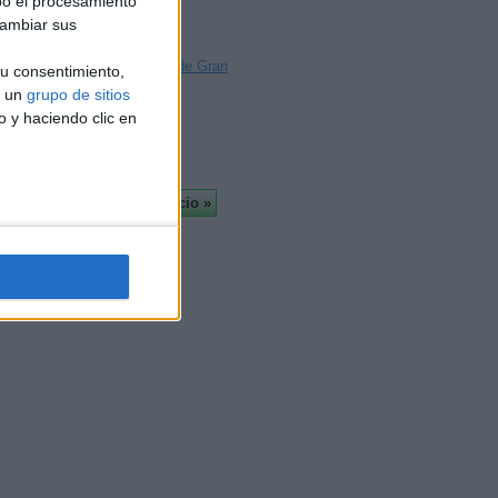
bo el procesamiento
Badajoz
cambiar sus
Palma
Las Palmas de Gran
u consentimiento,
Canaria
a un
grupo de sitios
Tarragona
o y haciendo clic en
Más