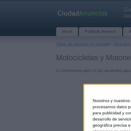
Sa
Sele
Inicio
Publicar Anuncio
Todos los anuncios en Sabadell
›
Vehículos
Motocicletas y Motone
Lo lamentamos pero no hay resultados para
Nosotros y nuestro
procesamos datos per
para publicidad y co
desarrollo de servici
geográfica precisa e 