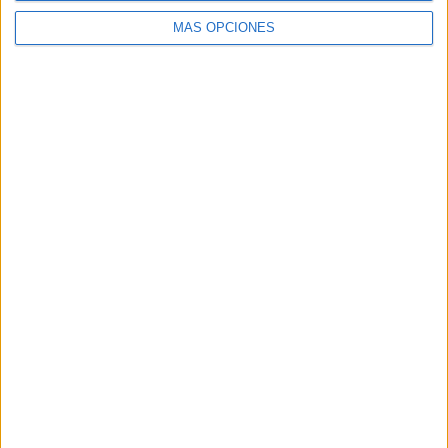
Coches
MÁS OPCIONES
Ciudades populares
Madrid
Barcelona
Valencia
Sevilla
Málaga
Alicante
Zaragoza
Granada