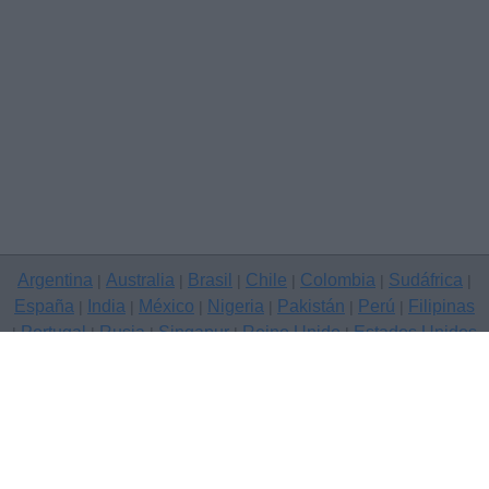
Argentina
Australia
Brasil
Chile
Colombia
Sudáfrica
|
|
|
|
|
|
España
India
México
Nigeria
Pakistán
Perú
Filipinas
|
|
|
|
|
|
Portugal
Rusia
Singapur
Reino Unido
Estados Unidos
|
|
|
|
|
Venezuela
|
Copyright © 2026 Clasificados anuncios gratuitos — sitio de
anuncios, Sabadell
Contáctenos
Política de privacidad
|