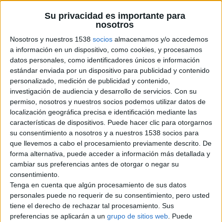
Marca: KUBOTA Modelo: KX080-3
cat
Tipo: miniexcavadora Número de
Su privacidad es importante para
horas…
eg
nosotros
Barcelona › Sabadell › Vehículos ›
orí
Vehículos Industriales
Nosotros y nuestros 1538
socios
almacenamos y/o accedemos
a
a información en un dispositivo, como cookies, y procesamos
Ve
datos personales, como identificadores únicos e información
miércoles, 18 de mayo de 2016
estándar enviada por un dispositivo para publicidad y contenido
híc
personalizado, medición de publicidad y contenido,
ulo
investigación de audiencia y desarrollo de servicios.
Con su
Volvo XC 90 2006
s y
permiso, nosotros y nuestros socios podemos utilizar datos de
Sa
€ 7,100
localización geográfica precisa e identificación mediante las
ba
características de dispositivos. Puede hacer clic para otorgarnos
Volvo Xc 90 modelo Momentum
del
su consentimiento a nosotros y a nuestros 1538 socios para
con motor 2.4 diesel, Automatico,
del año 2006. Viene muy equipado
que llevemos a cabo el procesamiento previamente descrito. De
l
de…
forma alternativa, puede acceder a información más detallada y
de
Barcelona › Sabadell › Vehículos ›
cambiar sus preferencias antes de otorgar o negar su
Coches
ciu
consentimiento.
da
Tenga en cuenta que algún procesamiento de sus datos
d
personales puede no requerir de su consentimiento, pero usted
lunes, 15 de febrero de 2016
tiene el derecho de rechazar tal procesamiento. Sus
no
preferencias se aplicarán a un
grupo de sitios web
. Puede
est