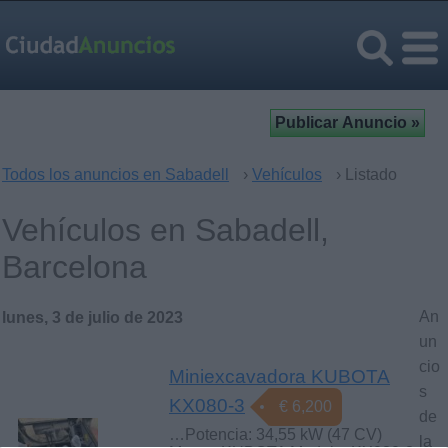
Todos los anuncios en Sabadell
›
Vehículos
› Listado
Vehículos en Sabadell,
Barcelona
An
lunes, 3 de julio de 2023
un
cio
Miniexcavadora KUBOTA
s
KX080-3
€ 6,200
de
…Potencia: 34,55 kW (47 CV)
la