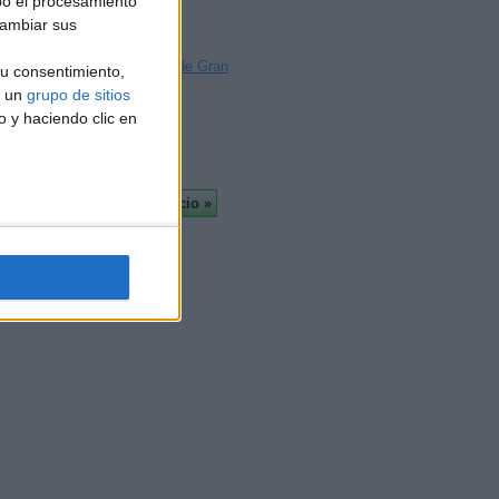
bo el procesamiento
Badajoz
cambiar sus
Palma
Las Palmas de Gran
u consentimiento,
Canaria
a un
grupo de sitios
Tarragona
o y haciendo clic en
Más