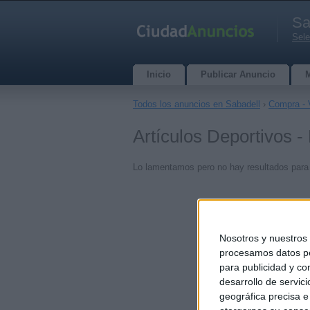
Sa
Sele
Inicio
Publicar Anuncio
Todos los anuncios en Sabadell
›
Compra - 
Artículos Deportivos -
Lo lamentamos pero no hay resultados para
Nosotros y nuestro
procesamos datos per
para publicidad y co
desarrollo de servici
geográfica precisa e 