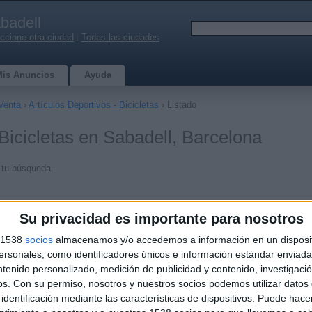
badell
ccione otra ciudad
|
Todas las ciudades
Mis Anuncios
Ayuda
Venta
›
Artículos Deportivos - Bicicletas
› Listado
 Bicicletas en Sabadell, Barcelona
 tu búsqueda.
Su privacidad es importante para nosotros
s 1538
socios
almacenamos y/o accedemos a información en un disposit
sonales, como identificadores únicos e información estándar enviada 
ntenido personalizado, medición de publicidad y contenido, investigaci
os.
Con su permiso, nosotros y nuestros socios podemos utilizar datos 
identificación mediante las características de dispositivos. Puede hacer