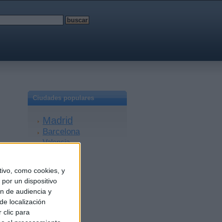
Ciudades populares
Madrid
Barcelona
Valencia
Sevilla
Málaga
ivo, como cookies, y
Alicante
por un dispositivo
Zaragoza
ón de audiencia y
Granada
de localización
A Coruña
 clic para
Murcia
Bilbao