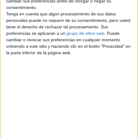
cambiar sus preferencias antes de otorgar o negar su
Cenadores de madera ,
d
consentimiento.
pergolas , porches
Tenga en cuenta que algún procesamiento de sus datos
no
CENADORES DE MADERA,
personales puede no requerir de su consentimiento, pero usted
est
PERGOLAS DE MADERA, En
tiene el derecho de rechazar tal procesamiento. Sus
España los trabajos de transporte,
án
preferencias se aplicarán a un
grupo de sitios web
. Puede
instalación…
tod
Barcelona › Sabadell › Compra -
cambiar o revocar sus preferencias en cualquier momento
aví
Venta › Hogar y Jardín
volviendo a este sitio y haciendo clic en el botón "Privacidad" en
a
la parte inferior de la página web.
cla
lunes, 27 de diciembre de 2010
sifi
ca
Trankimazin
do
Vendo trankimazin 2mg. 50
s
unidades. Si te interesa contacta
por mail.
po
Barcelona › Sabadell › Compra -
r
Venta › Salud y Belleza
su
bc
jueves, 3 de junio de 2010
ate
go