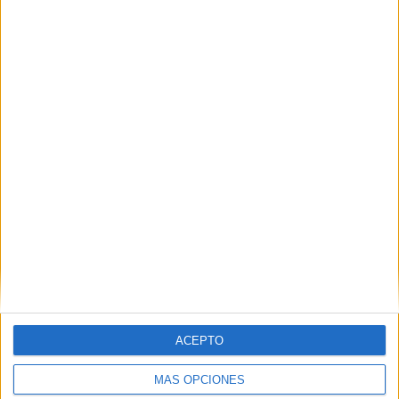
Venta › Video Juegos y Consolas
lunes, 15 de febrero de 2010
Instalcion chip wii sabadell
castellar
cercanias+reparaciones.
Modificacion de wii, por chip
totalmente soldado a la placa,
actualizable via dvd, y con la
ultima…
Barcelona › Sabadell › Compra -
Venta › Video Juegos y Consolas
miércoles, 11 de noviembre de 2009
ACEPTO
Pedalera Yamaha DG-
MÁS OPCIONES
Stomp
€ 100