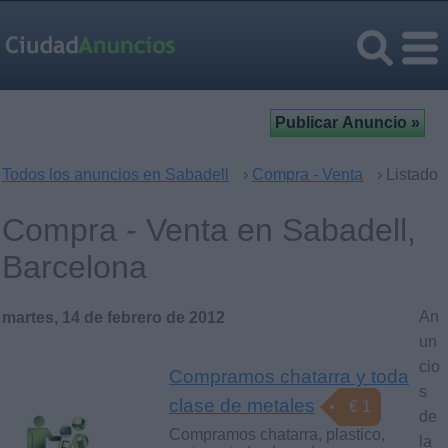
Todos los anuncios en Sabadell
›
Compra - Venta
› Listado
Compra - Venta en Sabadell,
Barcelona
An
martes, 14 de febrero de 2012
un
cio
Compramos chatarra y toda
s
clase de metales
€ 1
de
Compramos chatarra, plastico,
la