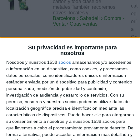
carton y toda clase de
cat
metales.Tambièn recoremos
naves, locales y…
eg
Barcelona › Sabadell › Compra -
orí
Venta › Otras ventas
a
Co
martes, 15 de noviembre de 2011
mp
Su privacidad es importante para
nosotros
ra
Conpro restos de tiendas de
-
Nosotros y nuestros 1538
socios
almacenamos y/o accedemos
ropa i calzado partidas de
Ve
a información en un dispositivo, como cookies, y procesamos
datos personales, como identificadores únicos e información
fabricas
nta
€ 4
estándar enviada por un dispositivo para publicidad y contenido
y
Hola sio miguel de sabadell i me
personalizado, medición de publicidad y contenido,
dedico a conprar restos de tiendas
Sa
investigación de audiencia y desarrollo de servicios.
Con su
estoks partidas de fabricas de…
ba
permiso, nosotros y nuestros socios podemos utilizar datos de
Barcelona › Sabadell › Compra -
del
Venta › Ropa - Accesorios
localización geográfica precisa e identificación mediante las
características de dispositivos. Puede hacer clic para otorgarnos
l
su consentimiento a nosotros y a nuestros 1538 socios para
de
lunes, 28 de marzo de 2011
que llevemos a cabo el procesamiento previamente descrito. De
ciu
forma alternativa, puede acceder a información más detallada y
da