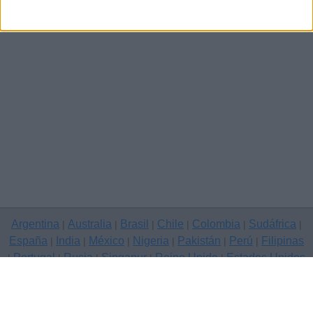
Argentina
Australia
Brasil
Chile
Colombia
Sudáfrica
|
|
|
|
|
|
España
India
México
Nigeria
Pakistán
Perú
Filipinas
|
|
|
|
|
|
Portugal
Rusia
Singapur
Reino Unido
Estados Unidos
|
|
|
|
|
Venezuela
|
Copyright © 2026 Clasificados anuncios gratuitos — sitio de
anuncios, Sabadell