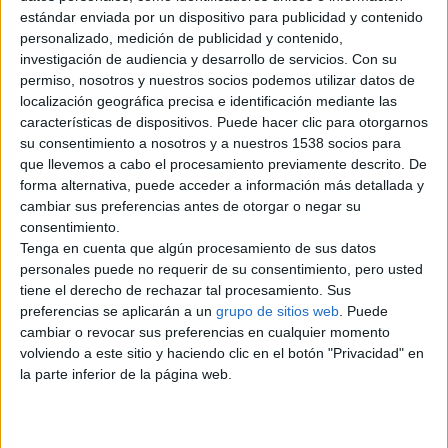
estándar enviada por un dispositivo para publicidad y contenido
martes, 8 de mayo de 2012
personalizado, medición de publicidad y contenido,
investigación de audiencia y desarrollo de servicios.
Con su
permiso, nosotros y nuestros socios podemos utilizar datos de
Alquilamos hab. Grande con
localización geográfica precisa e identificación mediante las
baño propio en piso con
características de dispositivos. Puede hacer clic para otorgarnos
terraza (sabadell centro)
su consentimiento a nosotros y a nuestros 1538 socios para
que llevemos a cabo el procesamiento previamente descrito. De
€ 300
forma alternativa, puede acceder a información más detallada y
Hola!, Alquilamos una habitación
cambiar sus preferencias antes de otorgar o negar su
grande con baño propio y terraza,
consentimiento.
en un piso nuevo, tranquilo y…
Tenga en cuenta que algún procesamiento de sus datos
Barcelona › Sabadell
personales puede no requerir de su consentimiento, pero usted
tiene el derecho de rechazar tal procesamiento. Sus
lunes, 26 de julio de 2010
preferencias se aplicarán a un
grupo de sitios web
. Puede
cambiar o revocar sus preferencias en cualquier momento
volviendo a este sitio y haciendo clic en el botón "Privacidad" en
Alquilo habitacion en
la parte inferior de la página web.
sabadell (merinales)
€ 250
Buenas me llamo Jordi, alquilo