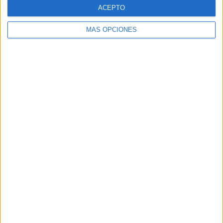
ACEPTO
Zaragoza
MÁS OPCIONES
Granada
A Coruña
Murcia
Bilbao
Badajoz
Palma
Las Palmas de Gran Canaria
Tarragona
Más