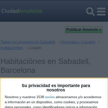
Todos los anuncios en Sabadell
›
Viviendas y Locales
›
Habitaciónes
› Listado
Habitaciónes en Sabadell,
Barcelona
Operación
Palabras clave
Su privacidad es importante para
nosotros
Nosotros y nuestros 1538
socios
almacenamos y/o accedemos
a información en un dispositivo, como cookies, y procesamos
datos personales, como identificadores únicos e información