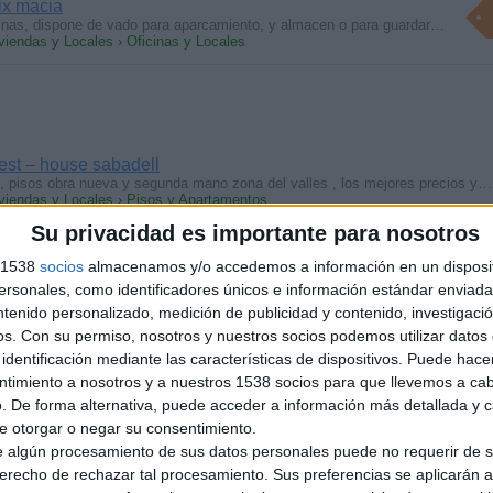
eix macia
icinas, dispone de vado para aparcamiento, y almacen o para guardar…
iviendas y Locales › Oficinas y Locales
est – house sabadell
s, pisos obra nueva y segunda mano zona del valles , los mejores precios y…
iviendas y Locales › Pisos y Apartamentos
Su privacidad es importante para nosotros
s 1538
socios
almacenamos y/o accedemos a información en un disposit
sonales, como identificadores únicos e información estándar enviada 
ntenido personalizado, medición de publicidad y contenido, investigaci
de con baño propio en piso con terraza (sabadell centro)
os.
Con su permiso, nosotros y nuestros socios podemos utilizar datos 
itación grande con baño propio y terraza, en un piso nuevo, tranquilo
identificación mediante las características de dispositivos. Puede hacer
iviendas y Locales › Habitaciónes
ntimiento a nosotros y a nuestros 1538 socios para que llevemos a ca
. De forma alternativa, puede acceder a información más detallada y 
e otorgar o negar su consentimiento.
 algún procesamiento de sus datos personales puede no requerir de s
derecho de rechazar tal procesamiento. Sus preferencias se aplicarán 
al carrer Cellers cantonada amb la carretera de Barcelona