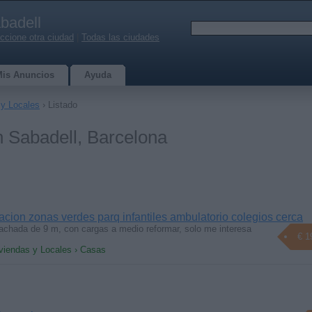
badell
ccione otra ciudad
|
Todas las ciudades
Mis Anuncios
Ayuda
 y Locales
› Listado
n Sabadell, Barcelona
cion zonas verdes parq infantiles ambulatorio colegios cerca
achada de 9 m, con cargas a medio reformar, solo me interesa
€ 1
iviendas y Locales › Casas