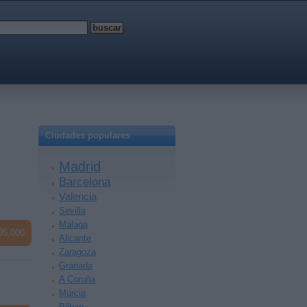
Ciudades populares
Madrid
Barcelona
Valencia
Sevilla
Málaga
95,000
Alicante
Zaragoza
Granada
A Coruña
Murcia
Bilbao