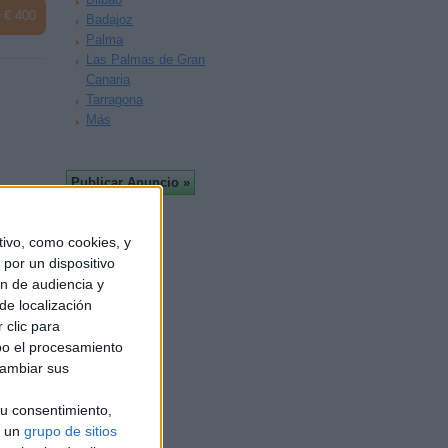
€ 400
Badajoz
Palma
Las Palmas de Gran
Canaria
Tarragona
Más
ivo, como cookies, y
por un dispositivo
ón de audiencia y
de localización
€ 300
 clic para
bo el procesamiento
cambiar sus
u consentimiento,
a un
grupo de sitios