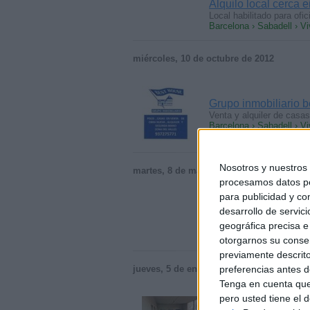
Alquilo local cerca 
Local habilitado para of
Barcelona › Sabadell › V
miércoles, 10 de octubre de 2012
Grupo inmobiliario b
Venta y alquiler de casa
Barcelona › Sabadell › V
Nosotros y nuestro
martes, 8 de mayo de 2012
procesamos datos per
para publicidad y co
Alquilamos hab. Gran
desarrollo de servici
Hola!, Alquilamos una hab
geográfica precisa e 
y…
Barcelona › Sabadell › V
otorgarnos su conse
previamente descrito
preferencias antes d
jueves, 5 de enero de 2012
Tenga en cuenta que
pero usted tiene el 
Es lloga aparcament 