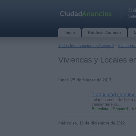
Sa
Sele
Inicio
Publicar Anuncio
Todos los anuncios en Sabadell
›
Viviendas
Viviendas y Locales e
lunes, 25 de febrero de 2013
Traquilidad comunica
solar en venta de 185m f
vender terreno…
Barcelona › Sabadell › V
miércoles, 12 de diciembre de 2012