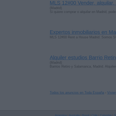
MLS 12#00 Vender, alquilar
(Madrid)
Si quiere comprar o alquilar en Madrid, 
Expertos inmobiliarios en Ma
MLS 12#00 Rent a House Madrid. Somos SU s
Alquiler estudios Barrio Ret
(Madrid)
Barrios Retiro y Salamanca, Madrid. Alquil
Todos los anuncios en Toda España
›
Vivie
Argentina
|
Australia
|
Brasil
|
Chile
|
Colombia
|
S