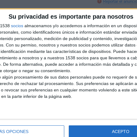
Reportar el anunci
Su privacidad es importante para nosotros
s 1538
socios
almacenamos y/o accedemos a información en un disposit
sonales, como identificadores únicos e información estándar enviada 
adrid. Barrio Salamanca
ntenido personalizado, medición de publicidad y contenido, investigaci
(Madrid)
os.
Con su permiso, nosotros y nuestros socios podemos utilizar datos 
o Salamanca, en Madrid. Si quiere vender, comprar o…
identificación mediante las características de dispositivos. Puede hacer
ntimiento a nosotros y a nuestros 1538 socios para que llevemos a ca
. De forma alternativa, puede acceder a información más detallada y 
obiliaria internacional Barrio Retiro y
e otorgar o negar su consentimiento.
 algún procesamiento de sus datos personales puede no requerir de s
paña, estamos presentes en 8 países. Si quiere vender…
derecho de rechazar tal procesamiento. Sus preferencias se aplicarán 
o revocar sus preferencias en cualquier momento volviendo a este siti
 en la parte inferior de la página web.
 Retiro-Salamanca - Rent a House Madrid - MLS
 un sistema inmobiliario innovador. Multinacional…
ÁS OPCIONES
ACEPTO