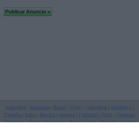
Argentina
Australia
Brasil
Chile
Colombia
Sudáfrica
|
|
|
|
|
|
España
India
México
Nigeria
Pakistán
Perú
Filipinas
|
|
|
|
|
|
Portugal
Rusia
Singapur
Reino Unido
Estados Unidos
|
|
|
|
|
Venezuela
|
Copyright © 2026 Clasificados anuncios gratuitos — sitio de