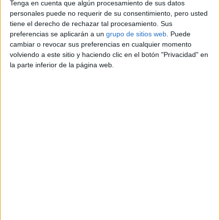
Tenga en cuenta que algún procesamiento de sus datos
Kilometraje:
185,000
Combustible:
Diesel
personales puede no requerir de su consentimiento, pero usted
Color:
verde
tiene el derecho de rechazar tal procesamiento. Sus
preferencias se aplicarán a un
grupo de sitios web
. Puede
cambiar o revocar sus preferencias en cualquier momento
Información de contacto
volviendo a este sitio y haciendo clic en el botón "Privacidad" en
la parte inferior de la página web.
Ceferino
Contactar por email
Descripción
Volvo Xc 90 modelo Momentum con motor 2.4 diesel,
Automatico, del año 2006. Viene muy equipado de extras:
navegador, llantas de aliacion, sensores de parking,
volante multifuncion con control crucero, asientos en piel
electricos y calefactables, espejos electricos...
Reportar el anuncio