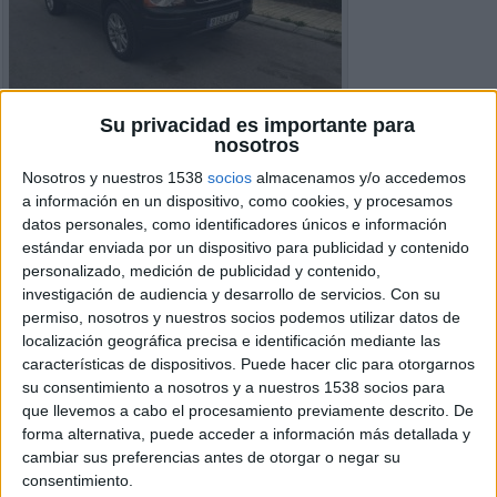
Su privacidad es importante para
nosotros
Nosotros y nuestros 1538
socios
almacenamos y/o accedemos
a información en un dispositivo, como cookies, y procesamos
datos personales, como identificadores únicos e información
estándar enviada por un dispositivo para publicidad y contenido
personalizado, medición de publicidad y contenido,
investigación de audiencia y desarrollo de servicios.
Con su
permiso, nosotros y nuestros socios podemos utilizar datos de
localización geográfica precisa e identificación mediante las
Detalles del Anuncio
características de dispositivos. Puede hacer clic para otorgarnos
su consentimiento a nosotros y a nuestros 1538 socios para
Ciudad:
Sabadell, Barcelona
que llevemos a cabo el procesamiento previamente descrito. De
Operación:
Venta
forma alternativa, puede acceder a información más detallada y
Precio:
€ 7,100
cambiar sus preferencias antes de otorgar o negar su
Modelo:
Volvo XC 90
consentimiento.
Año:
2006