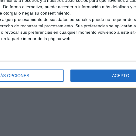
ntimiento a nosotros y a nuestros 1538 socios para que llevemos a ca
€
. De forma alternativa, puede acceder a información más detallada y 
e otorgar o negar su consentimiento.
 algún procesamiento de sus datos personales puede no requerir de s
derecho de rechazar tal procesamiento. Sus preferencias se aplicarán 
o revocar sus preferencias en cualquier momento volviendo a este siti
mpieza o de cuidar personas
 en la parte inferior de la página web.
rabajo en sabadell tengo experiencia y buenas referencias
ÁS OPCIONES
ACEPTO