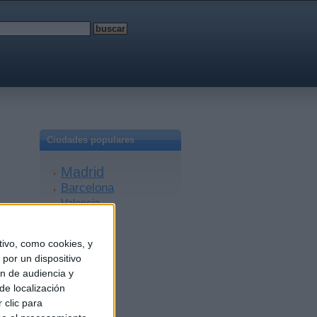
Ciudades populares
Madrid
Barcelona
Valencia
Sevilla
Málaga
ivo, como cookies, y
Alicante
por un dispositivo
Zaragoza
ón de audiencia y
Granada
de localización
A Coruña
 clic para
Murcia
Bilbao