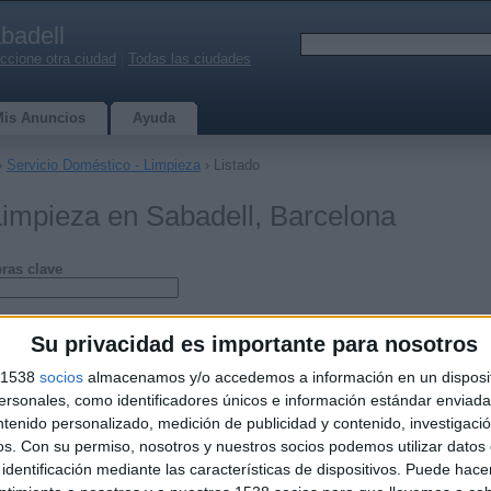
badell
ccione otra ciudad
|
Todas las ciudades
Mis Anuncios
Ayuda
›
Servicio Doméstico - Limpieza
› Listado
Limpieza en Sabadell, Barcelona
ras clave
Su privacidad es importante para nosotros
s 1538
socios
almacenamos y/o accedemos a información en un disposit
sonales, como identificadores únicos e información estándar enviada 
ntenido personalizado, medición de publicidad y contenido, investigaci
os.
Con su permiso, nosotros y nuestros socios podemos utilizar datos 
identificación mediante las características de dispositivos. Puede hacer
nante de Hogar. Soy Técnico en atención Sociosanitaria.
ué diferencias nutritivas, organolépticas o de contenido energético…