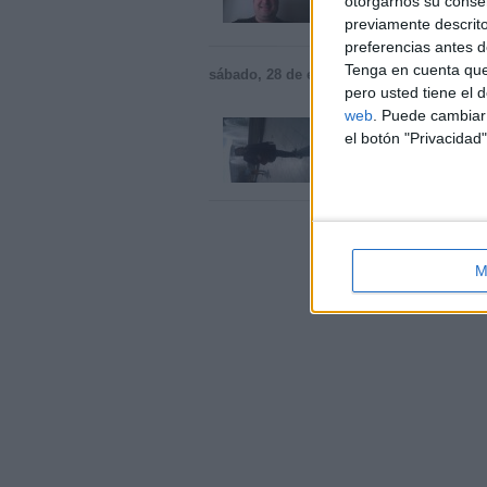
otorgarnos su conse
Barcelona › Sabadell
previamente descrito
preferencias antes d
Tenga en cuenta que
sábado, 28 de enero de 2012
pero usted tiene el 
web
. Puede cambiar 
Busco trabajo de li
el botón "Privacidad"
Hola soy hezlane busco t
Barcelona › Sabadell
M