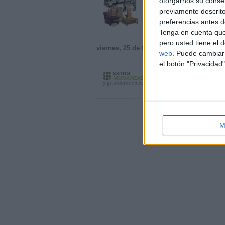
otorgarnos su conse
realizamos todo tipo de
previamente descrito
Barcelona › Sabadell
preferencias antes d
Tenga en cuenta que
pero usted tiene el 
viernes, 25 de febrero de 2011
web
. Puede cambiar 
el botón "Privacidad"
Mudanzas en Sabade
CONSULTENOS: 902 380
Barcelona › Sabadell
M