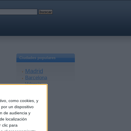
Ciudades populares
Madrid
Barcelona
Valencia
Sevilla
Málaga
ivo, como cookies, y
Alicante
por un dispositivo
Zaragoza
ón de audiencia y
Granada
de localización
A Coruña
 clic para
Murcia
Bilbao