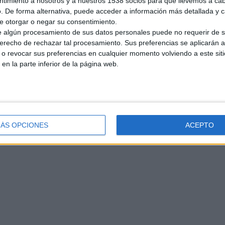
ntimiento a nosotros y a nuestros 1538 socios para que llevemos a ca
 mudanzas grandes y pequeñas .locales nacionales y internacionales…
. De forma alternativa, puede acceder a información más detallada y 
e otorgar o negar su consentimiento.
 algún procesamiento de sus datos personales puede no requerir de s
derecho de rechazar tal procesamiento. Sus preferencias se aplicarán 
o revocar sus preferencias en cualquier momento volviendo a este siti
 en la parte inferior de la página web.
ll - SAMA Mudanzas y Guardamuebles - 93 475 22 90
 400 - 93 475 22 90 www.SAMAmudanzas.com - info@samamudanzas.com
ÁS OPCIONES
ACEPTO