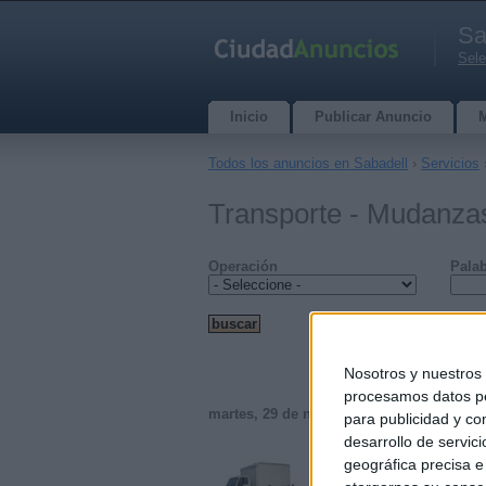
Sa
Sele
Inicio
Publicar Anuncio
Todos los anuncios en Sabadell
›
Servicios
Transporte - Mudanzas
Operación
Palab
Nosotros y nuestro
procesamos datos per
martes, 29 de noviembre de 2011
para publicidad y co
desarrollo de servici
geográfica precisa e 
Servicio de mudanz