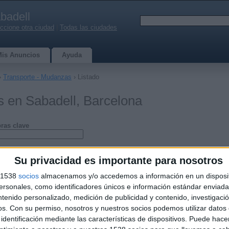
badell
ccione otra ciudad
|
Todas las ciudades
Mis Anuncios
Ayuda
›
Transporte - Mudanzas
› Listado
 en Sabadell, Barcelona
ras clave
Su privacidad es importante para nosotros
s 1538
socios
almacenamos y/o accedemos a información en un disposit
sonales, como identificadores únicos e información estándar enviada 
ntenido personalizado, medición de publicidad y contenido, investigaci
os.
Con su permiso, nosotros y nuestros socios podemos utilizar datos 
identificación mediante las características de dispositivos. Puede hacer
as economicas