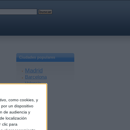
Ciudades populares
Madrid
Barcelona
Valencia
Sevilla
Málaga
ivo, como cookies, y
Alicante
por un dispositivo
Zaragoza
ón de audiencia y
Granada
de localización
A Coruña
 clic para
Murcia
Bilbao