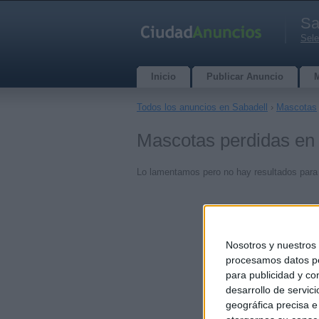
Sa
Sele
Inicio
Publicar Anuncio
Todos los anuncios en Sabadell
›
Mascotas
Mascotas perdidas en 
Lo lamentamos pero no hay resultados para
Nosotros y nuestro
procesamos datos per
para publicidad y co
desarrollo de servici
geográfica precisa e 