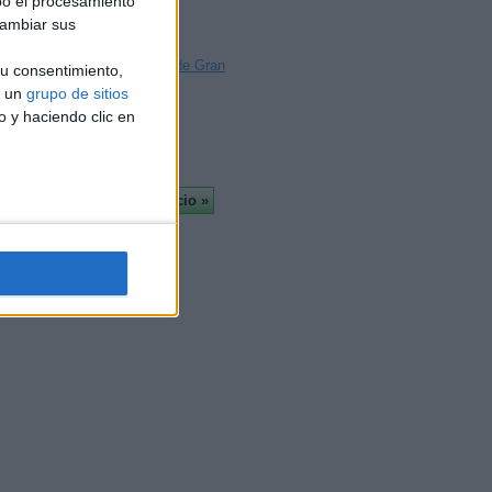
bo el procesamiento
Badajoz
cambiar sus
Palma
Las Palmas de Gran
u consentimiento,
Canaria
a un
grupo de sitios
Tarragona
o y haciendo clic en
Más