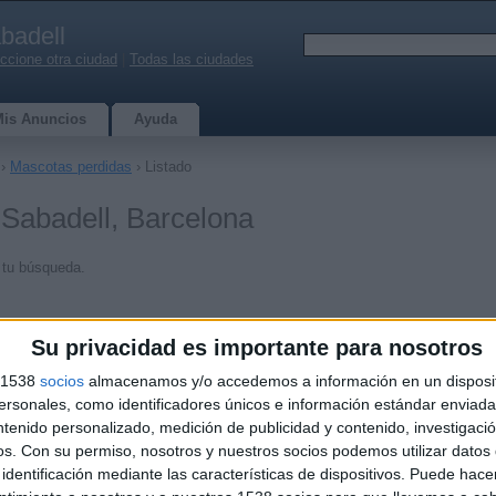
badell
ccione otra ciudad
|
Todas las ciudades
Mis Anuncios
Ayuda
›
Mascotas perdidas
› Listado
Sabadell, Barcelona
 tu búsqueda.
Su privacidad es importante para nosotros
s 1538
socios
almacenamos y/o accedemos a información en un disposit
sonales, como identificadores únicos e información estándar enviada 
ntenido personalizado, medición de publicidad y contenido, investigaci
os.
Con su permiso, nosotros y nuestros socios podemos utilizar datos 
identificación mediante las características de dispositivos. Puede hacer