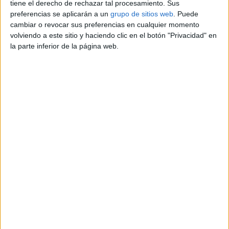
tiene el derecho de rechazar tal procesamiento. Sus
Precio:
€ 8
preferencias se aplicarán a un
grupo de sitios web
. Puede
cambiar o revocar sus preferencias en cualquier momento
volviendo a este sitio y haciendo clic en el botón "Privacidad" en
Información de contacto
la parte inferior de la página web.
Gérard
939136747
Contactar por email
Descripción
Soy Técnico en atención sociosanitaria, y tengo
experiencia en residencias geriatricas, residencias de
personas con discapacidad psiquica, centros de trabajo
especial, y asistencia domiciliaria.
Reportar el anuncio