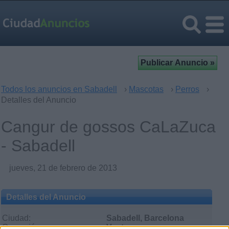
Todos los anuncios en Sabadell
›
Mascotas
›
Perros
›
Detalles del Anuncio
Cangur de gossos CaLaZuca
- Sabadell
jueves, 21 de febrero de 2013
Detalles del Anuncio
Ciudad:
Sabadell, Barcelona
Operación:
Venta