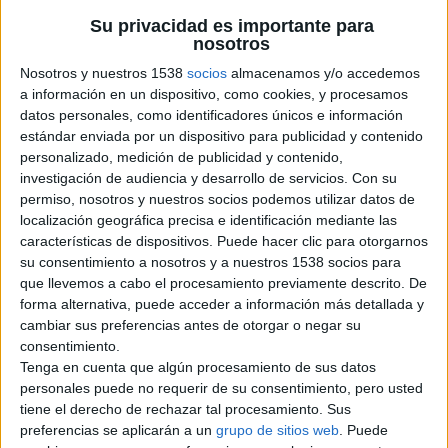
Su privacidad es importante para
nosotros
Información de contacto
Nosotros y nuestros 1538
socios
almacenamos y/o accedemos
Olga
a información en un dispositivo, como cookies, y procesamos
datos personales, como identificadores únicos e información
Contactar por email
estándar enviada por un dispositivo para publicidad y contenido
personalizado, medición de publicidad y contenido,
Descripción
investigación de audiencia y desarrollo de servicios.
Con su
Cuido del teu gos a casa meva amb un gran pati! El teu
permiso, nosotros y nuestros socios podemos utilizar datos de
pelut conviurà amb la reina de la família, la Zuca, un
localización geográfica precisa e identificación mediante las
Labrador de 2 anys. Ens pots conèixer sense compromís!
características de dispositivos. Puede hacer clic para otorgarnos
Estem a Sabadell centre.
su consentimiento a nosotros y a nuestros 1538 socios para
que llevemos a cabo el procesamiento previamente descrito. De
forma alternativa, puede acceder a información más detallada y
cambiar sus preferencias antes de otorgar o negar su
Reportar el anuncio
consentimiento.
Tenga en cuenta que algún procesamiento de sus datos
personales puede no requerir de su consentimiento, pero usted
tiene el derecho de rechazar tal procesamiento. Sus
preferencias se aplicarán a un
grupo de sitios web
. Puede