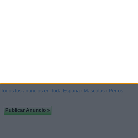
Educación Infantil. Disponibilidad completa…
Me ofrezco para limpieza a domicilio
plancha canguro 9 euros h.
(Sitges, Barcelona)
Me ofrezco para limpieza plancha y canguro soy española 46
años y tengo vehiculo mucha experiencia…
Todos los anuncios en Toda España
›
Mascotas
›
Perros