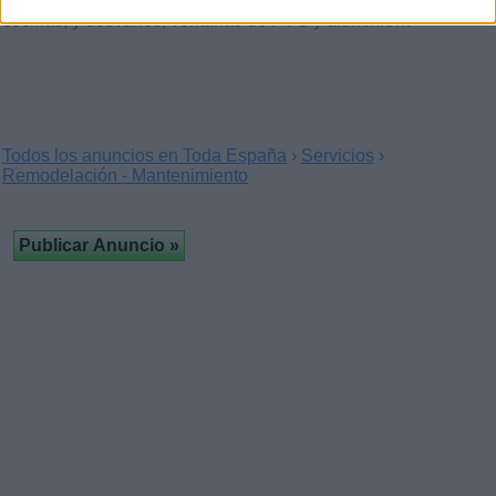
Servicio puntual y profesional reforma: de baños,
cocinas, y desvanes, ventanas de PVC y aluminio…
Todos los anuncios en Toda España
›
Servicios
›
Remodelación - Mantenimiento