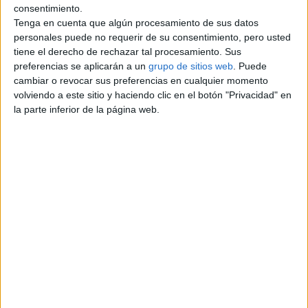
consentimiento.
Información de contacto
Tenga en cuenta que algún procesamiento de sus datos
personales puede no requerir de su consentimiento, pero usted
luis
tiene el derecho de rechazar tal procesamiento. Sus
653516023
preferencias se aplicarán a un
grupo de sitios web
. Puede
Contactar por email
cambiar o revocar sus preferencias en cualquier momento
volviendo a este sitio y haciendo clic en el botón "Privacidad" en
Descripción
la parte inferior de la página web.
REFORMA GENERAL
Si necesita realizar una reforma en su domicilio o local,
póngase en contacto conmigo.
Calidad y precio garantizados.
Pida presupuesto sin compromiso ALBAñILERíA:
Solados, Alicatados, Cubiertas,
Colocación de ventanas, Cerramientos….
Reformas de Baños y Cocinas, Carpintería, Electricidad,
Fontanería,
Pintura, Reparaciones en Comunidades de Vecinos. . . ,
etc, presupuestos economicos, respondo
SABADELL
08201--08202--08203--08204--08205
--08206--08207--08208